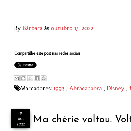
By
Bárbara
às
outubro 17, 2022
Compartilhe este post nas redes sociais
Marcadores:
1993
,
Abracadabra
,
Disney
,
17
Ma chérie voltou. Vol
out
2022