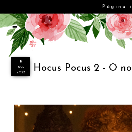
Página 
-
17
Hocus Pocus 2 - O n
out
2022