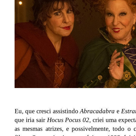
Eu, que cresci assistindo
Abracadabra
e
Estra
que iria sair
H
o
cus Pocus 02
, criei uma expec
as mesmas atrizes, e possivelmente, todo o 