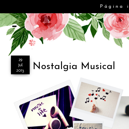
Página 
-
29
Nostalgia Musical
jul
2013