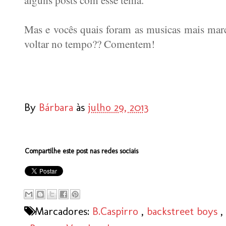
alguns posts com esse tema.
Mas e vocês quais foram as musicas mais marca
voltar no tempo?? Comentem!
By
Bárbara
às
julho 29, 2013
Compartilhe este post nas redes sociais
Marcadores:
B.Caspirro
,
backstreet boys
,