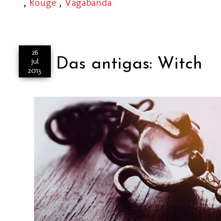
,
Rouge
,
Vagabanda
26
Das antigas: Witch
jul
2013