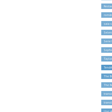
Resta
român
saia s
Sele
Serie 
Sophi
Taylor
Tendê
The B
The R
trans
trans
Use j