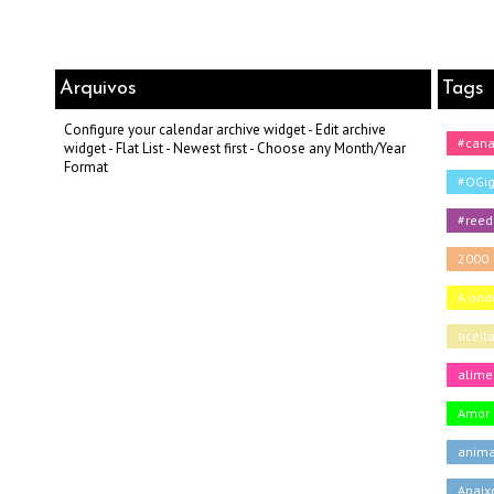
Arquivos
Tags
Configure your calendar archive widget - Edit archive
#can
widget - Flat List - Newest first - Choose any Month/Year
Format
#OGig
#reed
2000
A onde
aceit
alime
Amor
anima
Apaix