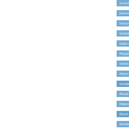
Inver
Johnn
lenço
linda
Lojas
Megan
melis
Mexic
muda
Mural
Naked
Neon
Noteb