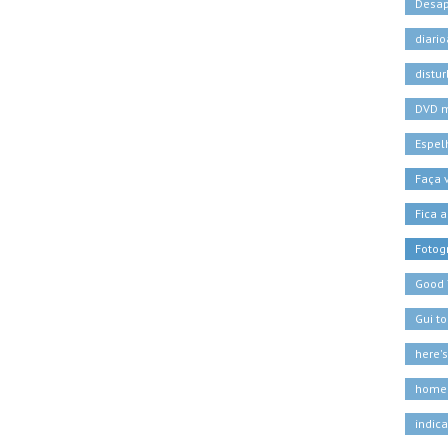
Desa
diari
distu
DVD 
Espel
Faça
Fica a
Fotogr
Good
Gui t
here'
home
indic