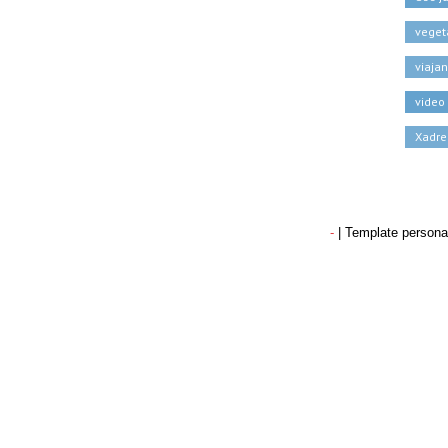
veget
viaja
video
Xadre
-
| Template persona