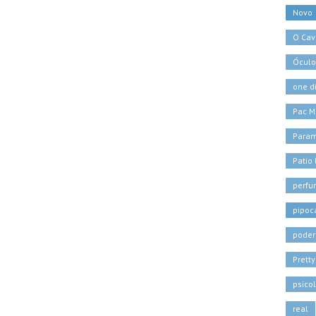
Novo
O Cava
Óculo
one d
Pac M
Para
Patio
perf
pipoc
poder
Pretty
psico
real