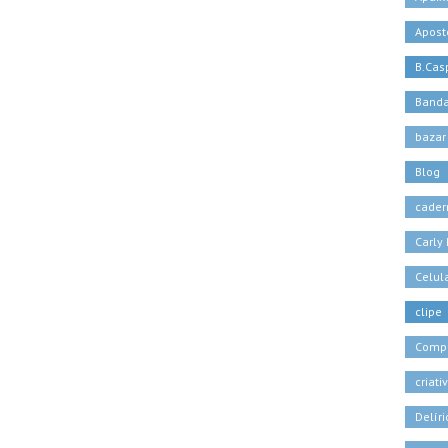
Apost
B.Casp
Banda
bazar
Blog
cader
Carly
Celul
clipe
Comp
criati
Delíri