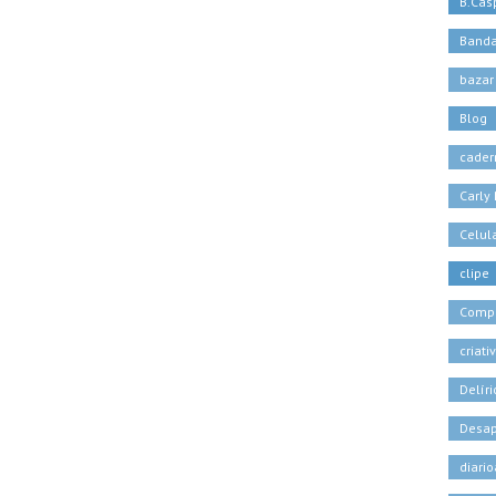
B.Casp
Banda
bazar
Blog
cader
Carly
Celul
clipe
Comp
criati
Delíri
Desa
diari