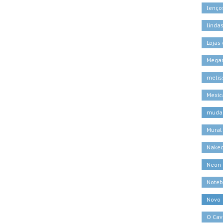
lenço
linda
Lojas
Megan
melis
Mexic
muda
Mural
Naked
Neon
Noteb
Novo
O Cava