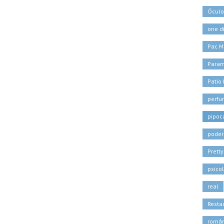
Óculo
one d
Pac M
Para
Patio
perf
pipoc
poder
Pretty
psico
real
Resta
român