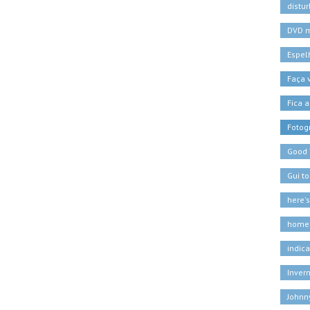
distu
DVD 
Espel
Faça
Fica a
Fotogr
Good
Gui t
here'
home
indic
Inver
Johnn