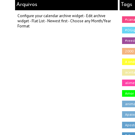
Arquivos
Tags
Configure your calendar archive widget - Edit archive
#can
widget - Flat List - Newest first - Choose any Month/Year
Format
#OGig
#reed
2000
A onde
aceit
alime
Amor
anima
Apaix
Apost