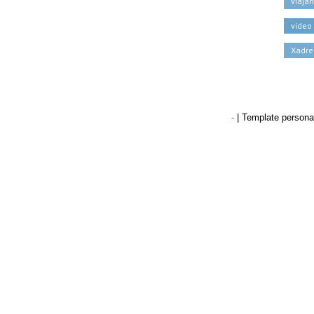
viaja
video
Xadre
-
| Template persona