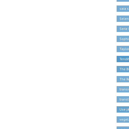
saia s
Sele
Serie 
Sophi
Taylor
Tendê
The B
The R
trans
trans
Use j
veget