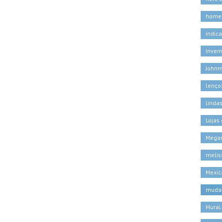
home
indic
Inver
Johnn
lenço
linda
Lojas
Megan
melis
Mexic
muda
Mural