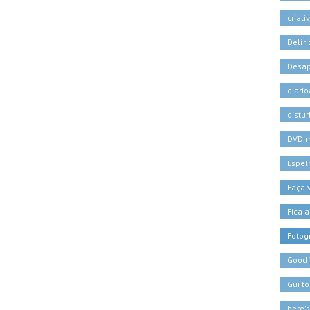
criati
Delíri
Desa
diari
distu
DVD 
Espel
Faça
Fica a
Fotogr
Good
Gui t
here'