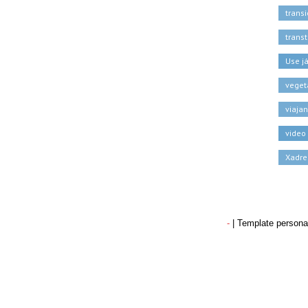
trans
trans
Use j
veget
viaja
video
Xadre
-
| Template persona