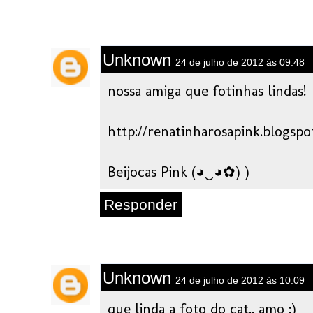
Unknown
24 de julho de 2012 às 09:48
nossa amiga que fotinhas lindas!
http://renatinharosapink.blogspo
Beijocas Pink (◕‿◕✿) )
Responder
Unknown
24 de julho de 2012 às 10:09
que linda a foto do cat.. amo :)