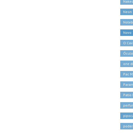
Naked
Neon
Noteb
Novo
O Cava
Óculo
one d
Pac M
Para
Patio
perf
pipoc
poder