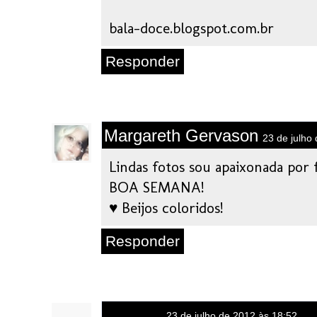
bala-doce.blogspot.com.br
Responder
Margareth Gervason
23 de julho
Lindas fotos sou apaixonada por 
BOA SEMANA!
♥ Beijos coloridos!
Responder
Anônimo
23 de julho de 2012 às 18:52