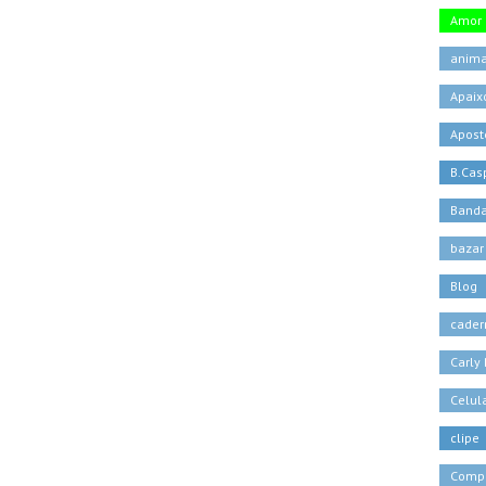
Amor
anima
Apaix
Apost
B.Casp
Banda
bazar
Blog
cader
Carly
Celul
clipe
Comp