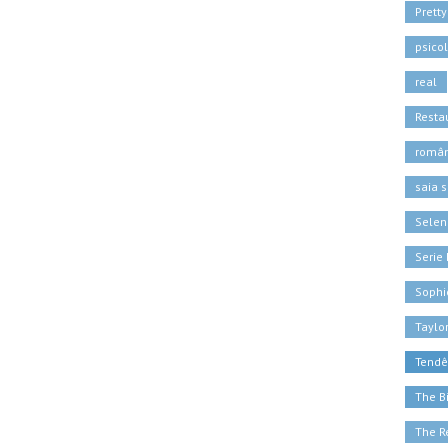
Pretty
psico
real
Resta
român
saia s
Sele
Serie 
Sophi
Taylor
Tendê
The B
The R