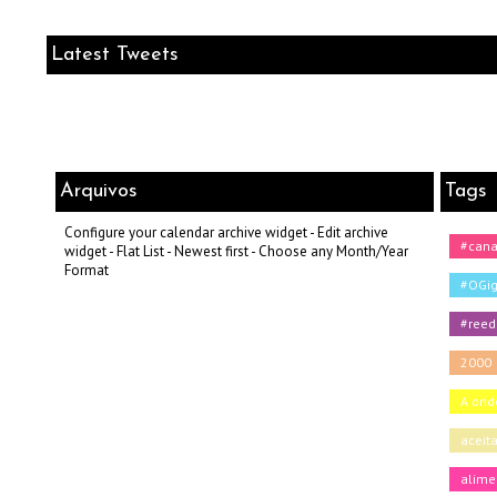
Latest Tweets
Arquivos
Tags
Configure your calendar archive widget - Edit archive
#can
widget - Flat List - Newest first - Choose any Month/Year
Format
#OGig
#reed
2000
A onde
aceit
alime