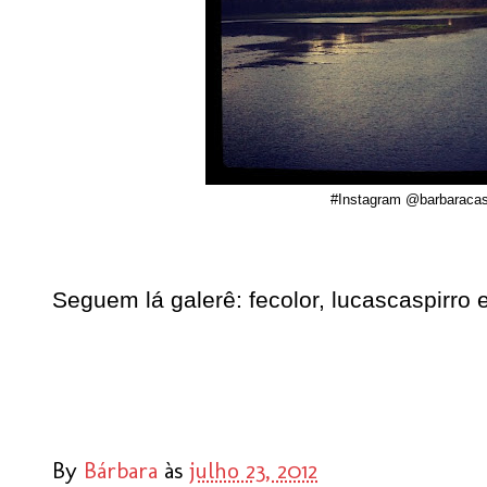
#Instagram @barbaracas
Seguem lá galerê: fecolor, lucascaspirro 
By
Bárbara
às
julho 23, 2012