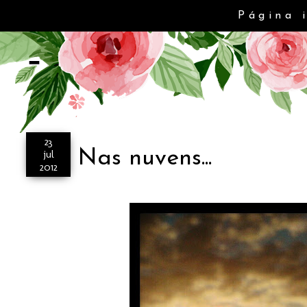
Página 
-
23
Nas nuvens...
jul
2012