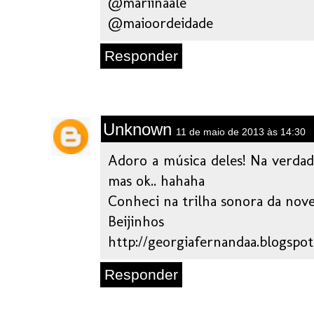
@mariinaale
@maioordeidade
Responder
Unknown
11 de maio de 2013 às 14:30
Adoro a música deles! Na verdad
mas ok.. hahaha
Conheci na trilha sonora da novel
Beijinhos
http://georgiafernandaa.blogspot
Responder