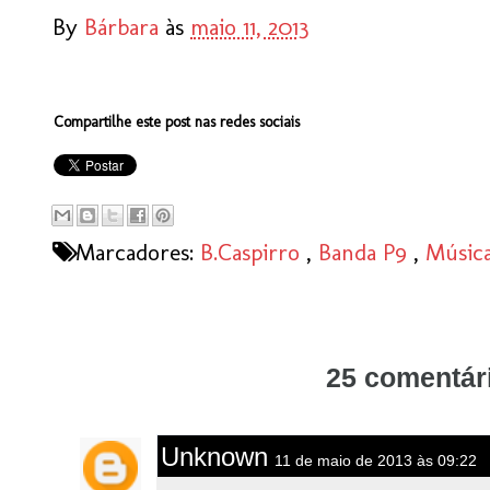
By
Bárbara
às
maio 11, 2013
Compartilhe este post nas redes sociais
Marcadores:
B.Caspirro
,
Banda P9
,
Músic
25 comentár
Unknown
11 de maio de 2013 às 09:22