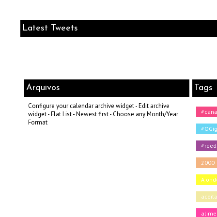
Latest Tweets
Arquivos
Tags
Configure your calendar archive widget - Edit archive
#can
widget - Flat List - Newest first - Choose any Month/Year
Format
#OGig
#reed
2000
A onde
aceit
alime