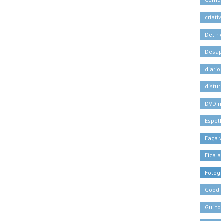
criati
Delíri
Desa
diari
distu
DVD 
Espel
Faça
Fica a
Fotogr
Good
Gui t