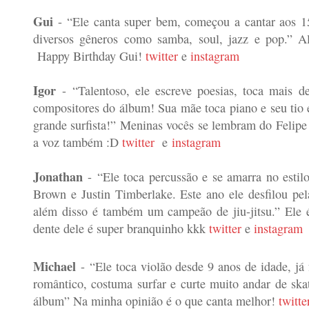
Gui
-
“Ele canta super bem, começou a cantar aos 15
diversos gêneros como samba, soul, jazz e pop.” Al
Happy Birthday Gui!
twitter
e
instagram
Igor
-
“Talentoso, ele escreve poesias, toca mais 
compositores do álbum! Sua mãe toca piano e seu tio 
grande surfista!” Meninas vocês se lembram do Felipe
a voz também :D
twitter
e
instagram
Jonathan
-
“Ele toca percussão e se amarra no esti
Brown e Justin Timberlake
. Este ano ele desfilou pe
além disso é também um campeão de jiu-jitsu.” Ele 
dente dele é super branquinho kkk
twitter
e
instagram
Michael
-
“Ele t
oca violão desde 9 anos de idade, já 
romântico, costuma surfar e curte muito andar de sk
álbum” Na minha opinião é o que canta melhor!
twitte