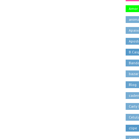
Amor
anima
Apaix
Apost
B.Casp
Banda
bazar
Blog
cader
Carly
Celul
clipe
Comp