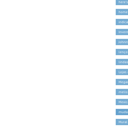
here'
home
indic
Inver
Johnn
lenço
linda
Lojas
Megan
melis
Mexic
muda
Mural