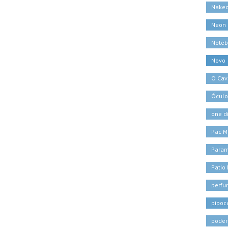
Naked
Neon
Noteb
Novo
O Cava
Óculo
one d
Pac M
Para
Patio
perf
pipoc
poder