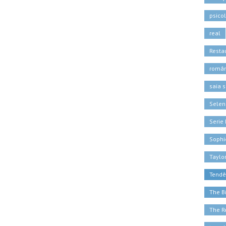
psico
real
Resta
român
saia s
Sele
Serie 
Sophi
Taylor
Tendê
The B
The R