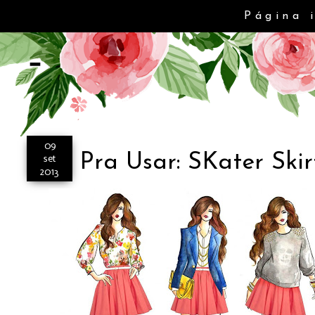
Página 
-
09
Pra Usar: SKater Skir
set
2013