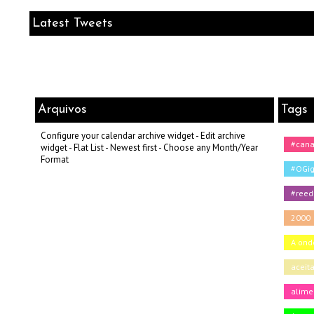
Latest Tweets
Arquivos
Tags
Configure your calendar archive widget - Edit archive
#can
widget - Flat List - Newest first - Choose any Month/Year
Format
#OGig
#reed
2000
A onde
aceit
alime