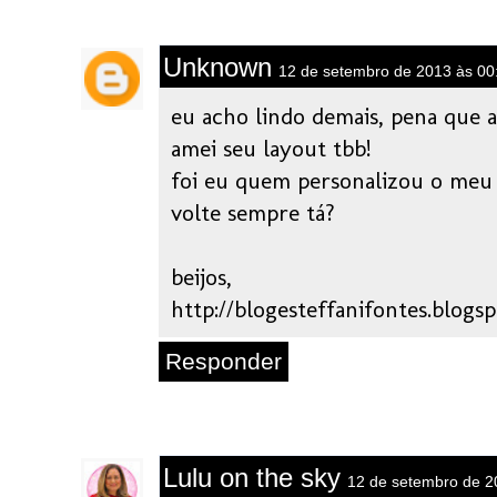
Unknown
12 de setembro de 2013 às 00
eu acho lindo demais, pena que 
amei seu layout tbb!
foi eu quem personalizou o meu s
volte sempre tá?
beijos,
http://blogesteffanifontes.blogs
Responder
Lulu on the sky
12 de setembro de 2