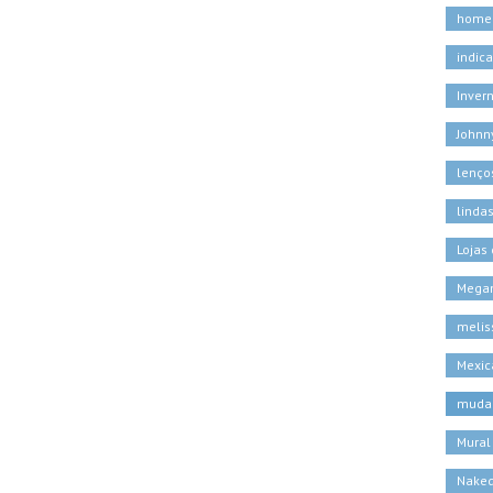
home
indic
Inver
Johnn
lenço
linda
Lojas
Megan
melis
Mexic
muda
Mural
Naked