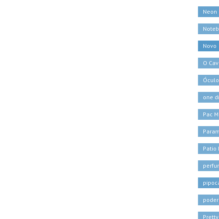
Neon
Noteb
Novo
O Cava
Óculo
one d
Pac M
Para
Patio
perf
pipoc
poder
Pretty