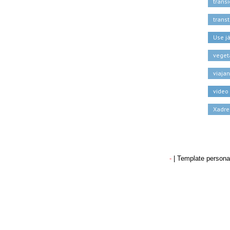
trans
trans
Use j
veget
viaja
video
Xadre
-
| Template persona