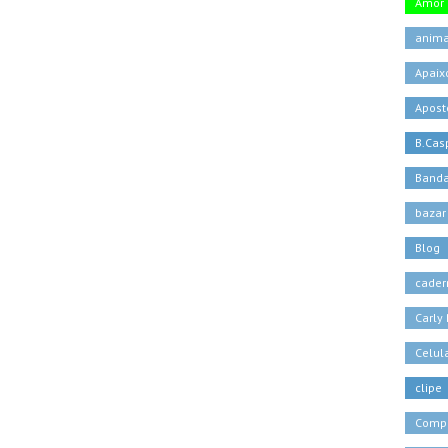
Amor
anima
Apaix
Apost
B.Casp
Banda
bazar
Blog
cader
Carly
Celul
clipe
Comp