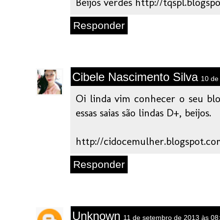
Beijos verdes http://tqspl.blogsp
Responder
Cibele Nascimento Silva
10 de
Oi linda vim conhecer o seu blo
essas saias são lindas D+, beijos.
http://cidocemulher.blogspot.co
Responder
Unknown
11 de setembro de 2013 às 08