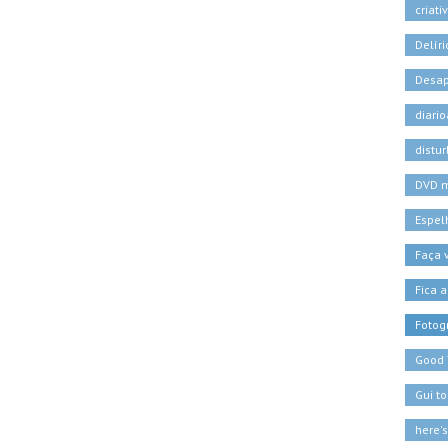
criati
Delíri
Desa
diari
distu
DVD 
Espel
Faça
Fica a
Fotogr
Good
Gui t
here'