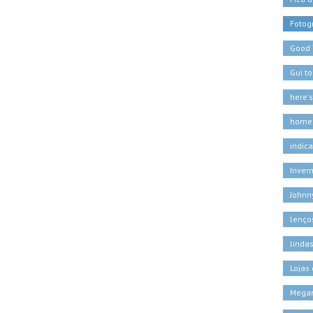
Fotogr
Good
Gui t
here'
home
indic
Inver
Johnn
lenço
linda
Lojas
Megan