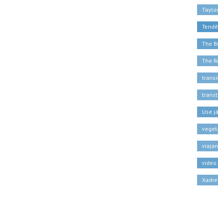
Taylor
Tendê
The B
The R
trans
trans
Use j
veget
viaja
video
Xadre