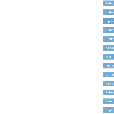
Patio
perf
pipoc
poder
Pretty
psico
real
Resta
român
saia s
Sele
Serie 
Sophi