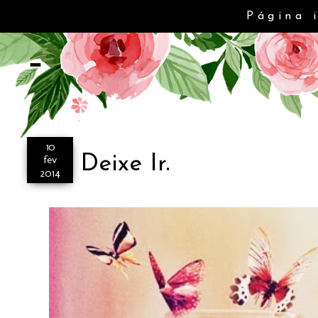
Página 
-
10
Deixe Ir.
fev
2014