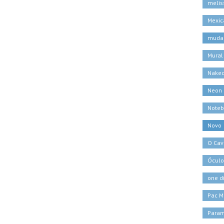
melis
Mexic
muda
Mural
Naked
Neon
Noteb
Novo
O Cava
Óculo
one d
Pac M
Para