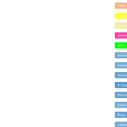
2000
A onde
aceit
alime
Amor
anima
Apaix
Apost
B.Casp
Banda
bazar
Blog
cader