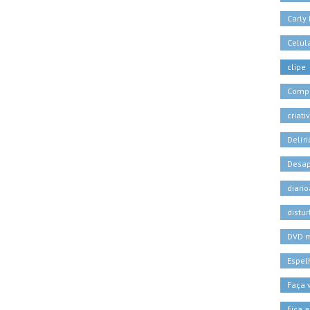
Carly
Celul
clipe
Comp
criati
Delíri
Desa
diari
distu
DVD 
Espel
Faça
Fica a