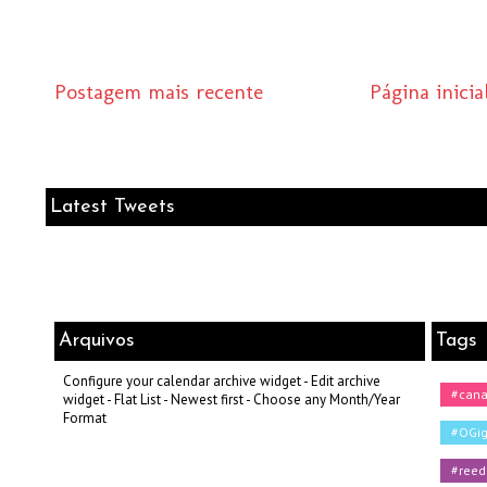
Postagem mais recente
Página inicia
Latest Tweets
Arquivos
Tags
Configure your calendar archive widget - Edit archive
#can
widget - Flat List - Newest first - Choose any Month/Year
Format
#OGig
#reed